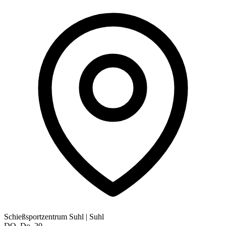
Schießsportzentrum Suhl
|
Suhl
DO.
Do.
20