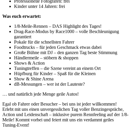
Professionelle Fotografen: frei
Kinder unter 14 Jahren: frei
Was euch erwartet:
1/8-Meile-Rennen – DAS Highlight des Tages!
Drag-Race-Modus by Race1000 – volle Beschleunigung
garantiert
Pokale für die schnellsten Fahrer
Foodtrucks – für jeden Geschmack etwas dabei
Große Bühne mit DJ – den ganzen Tag beste Stimmung
Händlermeile – stöbern & shoppen
Shows & Action
Tuningtreffen – die Szene vereint an einem Ort
Hüpfburg für Kinder – Spaß für die Kleinen
Show & Shine Arena
dB-Messungen – wer ist der Lauteste?
… und natürlich jede Menge geile Autos!
Egal ob Fahrer oder Besucher – bei uns ist jeder willkommen!
Erlebt mit uns einen unvergesslichen Tag voller Benzingespräche,
Action und Leidenschaft – inklusive purem Rennfeeling auf der 1/8-
Meile! Kommt vorbei und feiert mit uns ein verdammt geiles
Tuning-Event!